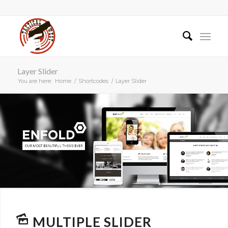
Layer Slider
You are here:
Home
/
Shortcodes
/
Layer Slider
MULTIPLE SLIDER